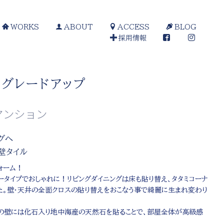
WORKS
ABOUT
ACCESS
BLOG
採用情報
グレードアップ
マンション
グへ
壁タイル
ォーム！
ータイプでおしゃれに！リビングダイニングは床も貼り替え、タタミコーナ
た。壁・天井の全面クロスの貼り替えをおこなう事で綺麗に生まれ変わり
グの壁には化石入り地中海産の天然石を貼ることで、部屋全体が高級感