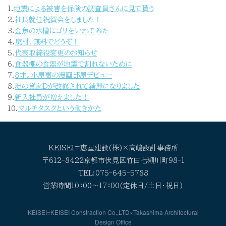
1.
地震による被害を保険の調査員さんに見て貰う
2.
社長就任祝賀会をしました！
3.
金魚の水槽にゴリをいれてみた
4.
廃材、無料でどうぞ！
5.
代表取締役変更のお知らせ
6.
食器棚の食器が地震で割れないために
7.
８才。小屋裏の漫画部屋デビュー
8.
淀の貸家Dが改修されて綺麗になりました
9.
新入社員が増えました！
10.
マルチタスクという働きかた
KEISEI=恵星建設(株)×高嶋設計事務所
〒612-8422京都市伏見区竹田七瀬川町98-1
TEL:075-645-5788
営業時間10：00～17：00(定休日/土日・祝日)
KEISEI=KEISEI Constraction Co.,LTD×Takashima Architectural
Design Office