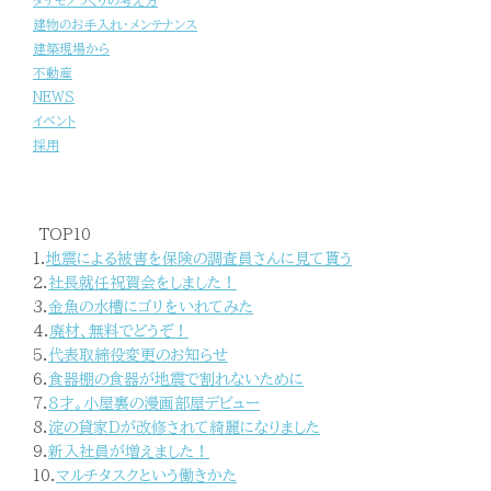
タテモノづくりの考え方
建物のお手入れ・メンテナンス
建築現場から
不動産
NEWS
イベント
採用
TOP10
1.
地震による被害を保険の調査員さんに見て貰う
2.
社長就任祝賀会をしました！
3.
金魚の水槽にゴリをいれてみた
4.
廃材、無料でどうぞ！
5.
代表取締役変更のお知らせ
6.
食器棚の食器が地震で割れないために
7.
８才。小屋裏の漫画部屋デビュー
8.
淀の貸家Dが改修されて綺麗になりました
9.
新入社員が増えました！
10.
マルチタスクという働きかた