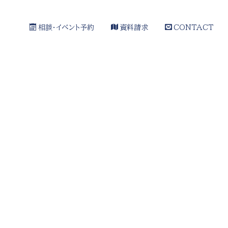
相談・イベント予約
資料請求
CONTACT
[%article_date_notime_wa%]