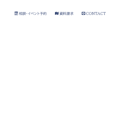
相談・イベント予約
資料請求
CONTACT
[%article_date_notime_wa%]