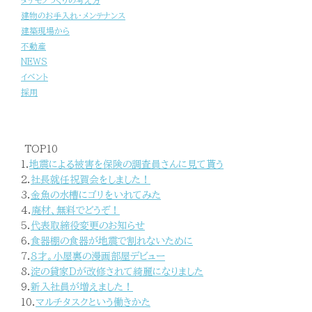
タテモノづくりの考え方
建物のお手入れ・メンテナンス
建築現場から
不動産
NEWS
イベント
採用
TOP10
1.
地震による被害を保険の調査員さんに見て貰う
2.
社長就任祝賀会をしました！
3.
金魚の水槽にゴリをいれてみた
4.
廃材、無料でどうぞ！
5.
代表取締役変更のお知らせ
6.
食器棚の食器が地震で割れないために
7.
８才。小屋裏の漫画部屋デビュー
8.
淀の貸家Dが改修されて綺麗になりました
9.
新入社員が増えました！
10.
マルチタスクという働きかた