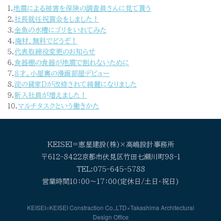
1.
地震による被害を保険の調査員さんに見て貰う
2.
社長就任祝賀会をしました！
3.
金魚の水槽にゴリをいれてみた
4.
廃材、無料でどうぞ！
5.
代表取締役変更のお知らせ
6.
食器棚の食器が地震で割れないために
7.
８才。小屋裏の漫画部屋デビュー
8.
淀の貸家Dが改修されて綺麗になりました
9.
新入社員が増えました！
10.
マルチタスクという働きかた
KEISEI=恵星建設(株)×高嶋設計事務所
〒612-8422京都市伏見区竹田七瀬川町98-1
TEL:075-645-5788
営業時間10：00～17：00(定休日/土日・祝日)
KEISEI=KEISEI Constraction Co.,LTD×Takashima Architectural
Design Office