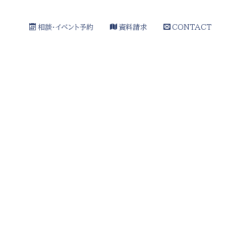
相談・イベント予約
資料請求
CONTACT
[%article_date_notime_wa%]