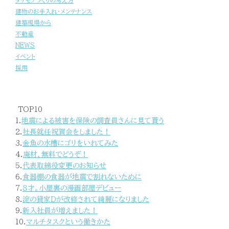
タテモノづくりの考え方
建物のお手入れ・メンテナンス
建築現場から
不動産
NEWS
イベント
採用
TOP10
1.
地震による被害を保険の調査員さんに見て貰う
2.
社長就任祝賀会をしました！
3.
金魚の水槽にゴリをいれてみた
4.
廃材、無料でどうぞ！
5.
代表取締役変更のお知らせ
6.
食器棚の食器が地震で割れないために
7.
８才。小屋裏の漫画部屋デビュー
8.
淀の貸家Dが改修されて綺麗になりました
9.
新入社員が増えました！
10.
マルチタスクという働きかた