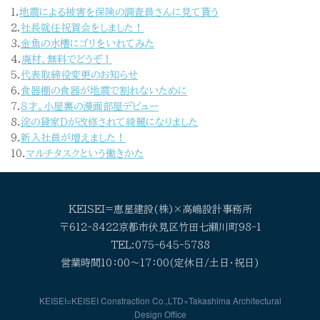
1.
地震による被害を保険の調査員さんに見て貰う
2.
社長就任祝賀会をしました！
3.
金魚の水槽にゴリをいれてみた
4.
廃材、無料でどうぞ！
5.
代表取締役変更のお知らせ
6.
食器棚の食器が地震で割れないために
7.
８才。小屋裏の漫画部屋デビュー
8.
淀の貸家Dが改修されて綺麗になりました
9.
新入社員が増えました！
10.
マルチタスクという働きかた
KEISEI=恵星建設(株)×高嶋設計事務所
〒612-8422京都市伏見区竹田七瀬川町98-1
TEL:075-645-5788
営業時間10：00～17：00(定休日/土日・祝日)
KEISEI=KEISEI Constraction Co.,LTD×Takashima Architectural
Design Office