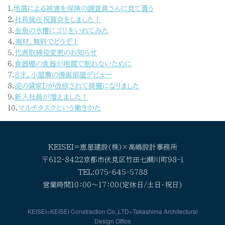
1.
地震による被害を保険の調査員さんに見て貰う
2.
社長就任祝賀会をしました！
3.
金魚の水槽にゴリをいれてみた
4.
廃材、無料でどうぞ！
5.
代表取締役変更のお知らせ
6.
食器棚の食器が地震で割れないために
7.
８才。小屋裏の漫画部屋デビュー
8.
淀の貸家Dが改修されて綺麗になりました
9.
新入社員が増えました！
10.
マルチタスクという働きかた
KEISEI=恵星建設(株)×高嶋設計事務所
〒612-8422京都市伏見区竹田七瀬川町98-1
TEL:075-645-5788
営業時間10：00～17：00(定休日/土日・祝日)
KEISEI=KEISEI Constraction Co.,LTD×Takashima Architectural
Design Office