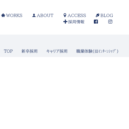
WORKS
ABOUT
ACCESS
BLOG
採用情報
TOP
新卒採用
キャリア採用
職業体験(旧ｲﾝﾀｰﾝｼｯﾌﾟ)
[%article_date_notime_wa%]