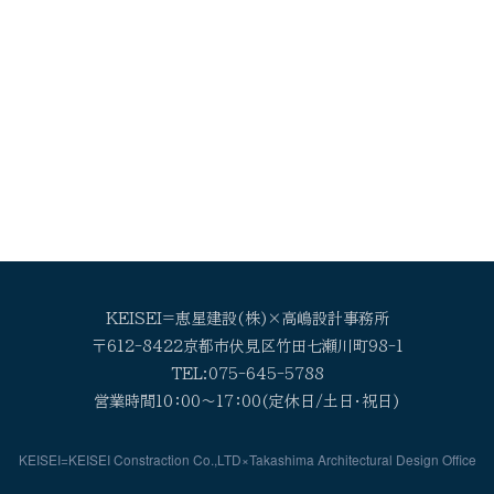
採用BLOG
KEISEI=恵星建設(株)×高嶋設計事務所
〒612-8422京都市伏見区竹田七瀬川町98-1
TEL:075-645-5788
営業時間10：00～17：00(定休日/土日・祝日)
KEISEI=KEISEI Constraction Co.,LTD×Takashima Architectural Design Office