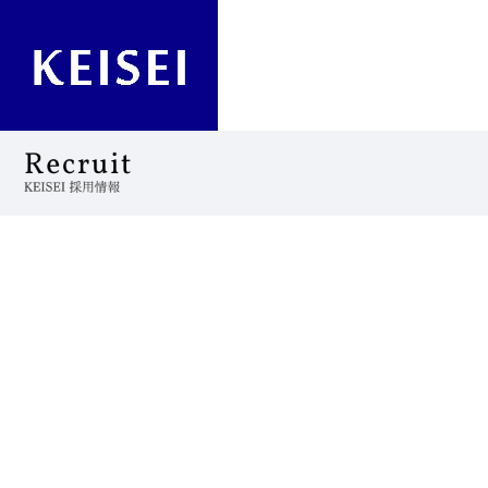
[%title%]
[%lead%]
[%list_start%]