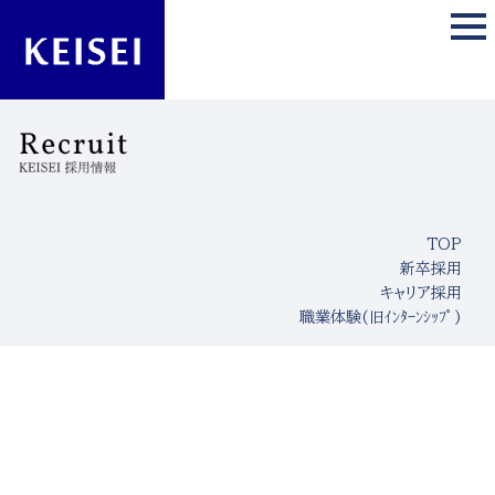
TOP
新卒採用
キャリア採用
職業体験(旧ｲﾝﾀｰﾝｼｯﾌﾟ)
[%title%]
[%article_date_notime_wa%]
[%lead%]