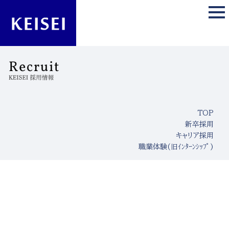
TOP
新卒採用
キャリア採用
職業体験(旧ｲﾝﾀｰﾝｼｯﾌﾟ)
[%title%]
[%article_date_notime_wa%]
[%lead%]